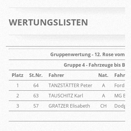
WERTUNGSLISTEN
Gruppenwertung - 12. Rose vom Wö
Gruppe 4 - Fahrzeuge bis Ba
Platz
St.Nr.
Fahrer
Nat.
Fahrze
1
64
TANZSTÄTTER Peter
A
Ford Ca
2
63
TAUSCHITZ Karl
A
MG B M
3
57
GRATZER Elisabeth
CH
Dodge 