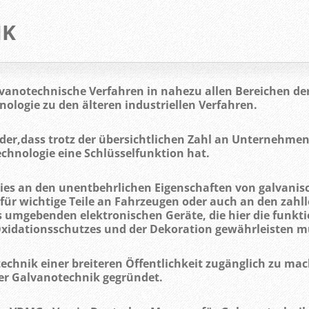
IK
lvanotechnische Verfahren in nahezu allen Bereichen de
nologie zu den älteren industriellen Verfahren.
eder,dass trotz der übersichtlichen Zahl an Unternehmen
chnologie eine Schlüsselfunktion hat.
dies an den unentbehrlichen Eigenschaften von galvani
 für wichtige Teile an Fahrzeugen oder auch an den zahl
 umgebenden elektronischen Geräte, die hier die funkti
s Oxidationsschutzes und der Dekoration gewährleisten 
chnik einer breiteren Öffentlichkeit zugänglich zu mach
er Galvanotechnik gegründet.