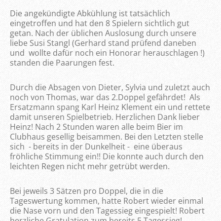
Die angekündigte Abkühlung ist tatsächlich
eingetroffen und hat den 8 Spielern sichtlich gut
getan. Nach der üblichen Auslosung durch unsere
liebe Susi Stangl (Gerhard stand prüfend daneben
und wollte dafür noch ein Honorar herauschlagen !)
standen die Paarungen fest.
Durch die Absagen von Dieter, Sylvia und zuletzt auch
noch von Thomas, war das 2.Doppel gefährdet! Als
Ersatzmann spang Karl Heinz Klement ein und rettete
damit unseren Spielbetrieb. Herzlichen Dank lieber
Heinz! Nach 2 Stunden waren alle beim Bier im
Clubhaus gesellig beisammen. Bei den Letzten stelle
sich - bereits in der Dunkelheit - eine überaus
fröhliche Stimmung ein!! Die konnte auch durch den
leichten Regen nicht mehr getrübt werden.
Bei jeweils 3 Sätzen pro Doppel, die in die
Tageswertung kommen, hatte Robert wieder einmal
die Nase vorn und den Tagessieg eingespielt! Robert
herzliche Gratulation zum bereits 5.Tagessieg!